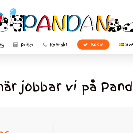
Sv
Boka!
ng
Priser
Kontakt
här jobbar vi på Pand