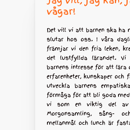
Jag vill, jag kan, 
vågar!
Det vill vi att barnen ska ha
slutar hos oss. I våra dagli
främjar vi den fria leken, kr
det lustfyllda lärandet. Vi v
barnens intresse för att lära
erfarenheter, kunskaper och f
utveckla barnens empatisk
förmåga för att bli goda me
vi som en viktig del av 
Morgonsamling, sång- oc
mellanmål och lunch är fasta