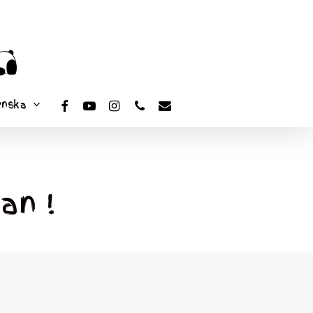
facebook
youtube
instagram
phone
email
enska
an !