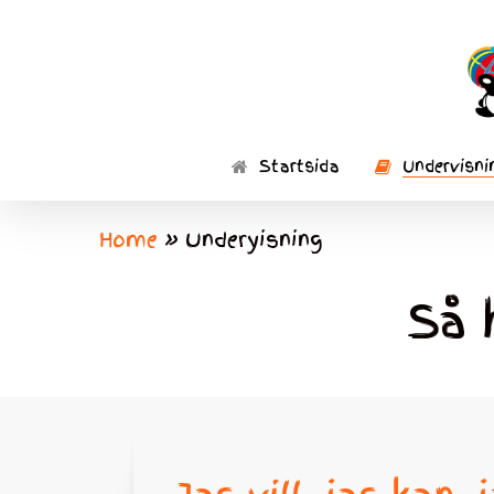
Skip
to
main
content
Startsida
Undervisni
Home
»
Underyisning
Så 