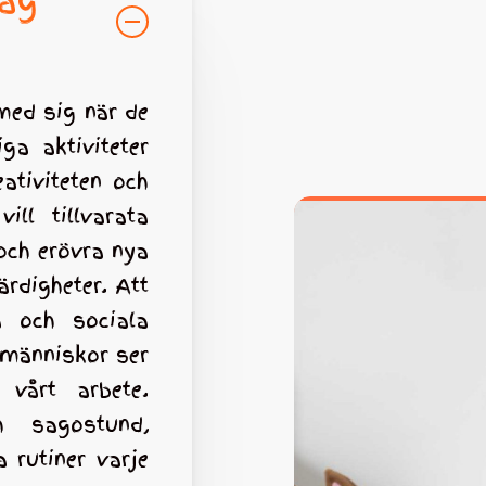
jag
 med sig när de
ga aktiviteter
eativiteten och
ill tillvarata
 och erövra nya
ärdigheter. Att
a och sociala
dmänniskor ser
vårt arbete.
h sagostund,
 rutiner varje